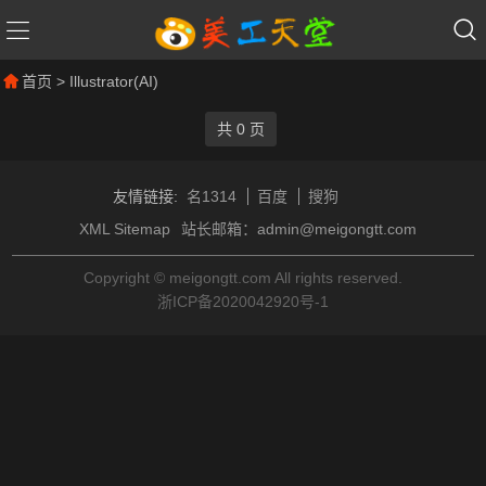
首页
> Illustrator(AI)
共 0 页
友情链接:
名1314
百度
搜狗
XML Sitemap
站长邮箱：admin@meigongtt.com
Copyright © meigongtt.com All rights reserved.
浙ICP备2020042920号-1