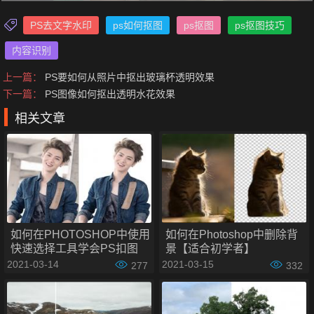
PS去文字水印
ps如何抠图
ps抠图
ps抠图技巧
内容识别
上一篇：
PS要如何从照片中抠出玻璃杯透明效果
下一篇：
PS图像如何抠出透明水花效果
PS抠除图片去文字水印效果操作步骤如下：
相关文章
步骤一：打开图片
在PS里打开我们要去水印文字的图片。
如何在PHOTOSHOP中使用
如何在Photoshop中删除背
快速选择工具学会PS扣图
景【适合初学者】
2021-03-14
2021-03-15
277
332