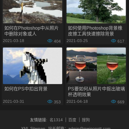
如何在Photoshop中从照片
如何使用Photoshop背景橡
中删除对象或人
皮擦工具快速擦除背景
2021-03-18
2021-03-25
404
617
步骤二：复制背景
按 Ctrl + J 复制背景图层。
如何在PS中扣出背景
PS要如何从照片中抠出玻璃
杯透明效果
2021-03-31
2021-04-18
353
669
友情链接:
名1314
百度
搜狗
XML Sitemap
站长邮箱：admin@meigongtt.com