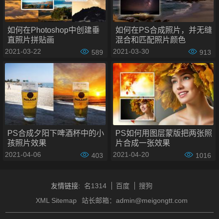
如何在Photoshop中创建垂
如何在PS合成照片，并无缝
直照片拼贴画
混合和匹配照片颜色
2021-03-22
2021-03-30
589
913
PS合成夕阳下啤酒杯中的小
PS如何用图层蒙版把两张照
PS怎么将两张图片
合成一张
操作步骤如下：
孩照片效果
片合成一张效果
2021-04-06
2021-04-20
403
1016
步骤一：打开图片
在PS里打开两张图片中的一张。
友情链接:
名1314
百度
搜狗
XML Sitemap
站长邮箱：admin@meigongtt.com