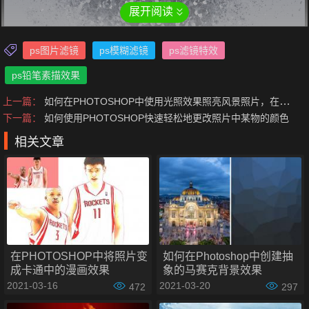
展开阅读
步骤1：复制图层（Ctrl + J微软系统，Cmd + J苹果
ps图片滤镜
ps模糊滤镜
ps滤镜特效
系统）
ps铅笔素描效果
上一篇：
如何在PHOTOSHOP中使用光照效果照亮风景照片，在森林中创建光束
下一篇：
如何使用PHOTOSHOP快速轻松地更改照片中某物的颜色
相关文章
在PHOTOSHOP中将照片变
如何在Photoshop中创建抽
成卡通中的漫画效果
象的马赛克背景效果
步骤2：将新图层转换为黑白（Ctl+ Shift + U微软系
2021-03-16
2021-03-20
472
297
统，Cmd + Shift + U苹果系统）