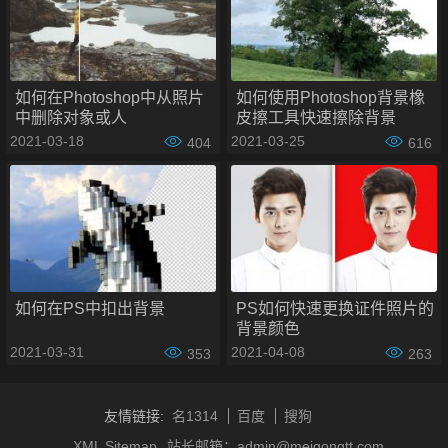
如何在Photoshop中从照片
如何使用Photoshop背景橡
中删除对象或人
皮擦工具快速擦除背景
2021-03-18
2021-03-25
404
616
样式您的文字
在键入图像之前，应用任何您喜欢的字符样式。例如，如果您
希望您的文字是所有上限打开字符面板通过去窗口 > 字符。
如何在PS中扣出背景
PS如何快速更换证件照片的
然后单击”全帽”图标。
背景颜色
2021-03-31
2021-04-08
353
263
友情链接:
名1314
百度
搜狗
XML Sitemap
站长邮箱：admin@meigongtt.com