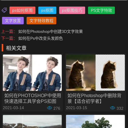
ps如何抠图
ps抠图
ps抠图技巧
PS文字特效
文字放置
文字特效教程
上一篇：
如何在Photoshop中创建3D文字效果
下一篇：
如何在Ps中改变头发颜色
相关文章
Ps中将
文字放置
在人物的后面步骤如下：
步骤一：输入文字
第一步是在照片上输入文字。首先从工具栏中选择水平类型工
具。您也可以按键盘上的T键来选择它。随意使用任何你喜欢
如何在PHOTOSHOP中使用
如何在Photoshop中删除背
的字体。
快速选择工具学会PS扣图
景【适合初学者】
2021-03-14
2021-03-15
276
332