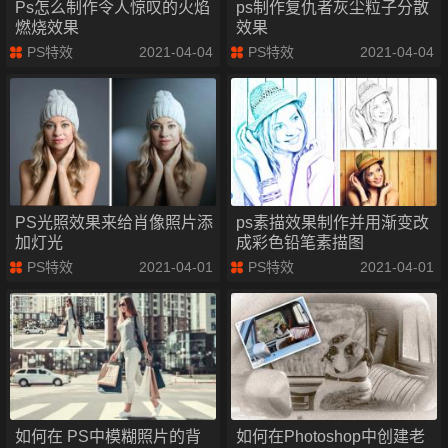
Ps怎么制作令人惊叹的火焰
ps制作复仇者灰尘粒子分散
燃烧效果
效果
PS特效
2021-04-04
PS特效
2021-04-04
PS光照效果来给肖像照片添
ps素描效果制作并用渐变改
加灯光
成彩色铅笔素描图
PS特效
2021-04-01
PS特效
2021-04-01
如何在 PS中模糊照片的背
如何在Photoshop中创建老