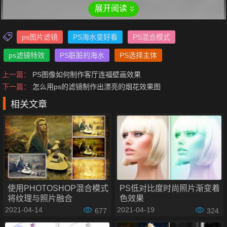
展开阅读
ps图片滤镜
PS海水变好看
PS混合模式
ps滤镜特效
PS脏脏的海水
PS选择主体
上一篇：
PS图像如何制作客厅连福壁画效果
下一篇：
怎么用ps的滤镜制作出漂亮的烟花效果图
相关文章
使用PHOTOSHOP混合模式
PS低对比度时尚照片渐变着
将纹理与照片融合
色效果
2021-04-14
2021-04-19
677
324