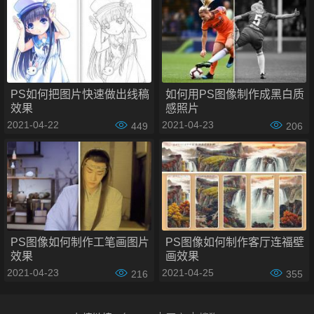
PS如何把不太好看的海水变成好看的蓝色操作步骤如下：
步骤一：选择主体
PS如何把图片快速做出线稿
如何用PS图像制作成黑白质
效果
感照片
打开图片，转到选择>主体。
2021-04-22
2021-04-23
449
206
PS图像如何制作工笔画图片
PS图像如何制作客厅连福壁
效果
画效果
2021-04-23
2021-04-25
216
355