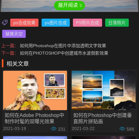
展开阅读
ps合成效果
ps图片合成
PS照片合成
日落照片
替换天空
上一篇：
如何用Photoshop在图片中添加透明文字效果
如何通过Photoshop在任何照片中
替换天空
步骤如下：
下一篇：
如何在PHOTOSHOP中创建城市水波倒影效果
步骤一：打开图片
相关文章
如何在Adobe Photoshop中
如何在Photoshop中创建垂
制作时髦的双曝光效果
直照片拼贴画
2021-03-19
2021-03-22
231
588